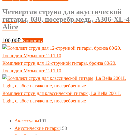
Четвертая струна для акустической
гитары, 030, посеребр.медь, A306-XL-4
Alice
100,00
₽
В корзину
Комплект струн для 12-струнной гитары, бронза 80/20,
Господин Музыкант 12LT10
Комплект струн для классической гитары, La Bella 2001L
Light, слабое натяжение, посеребренные
191
Аксессуары
191
товар
158
Акустические гитары
158