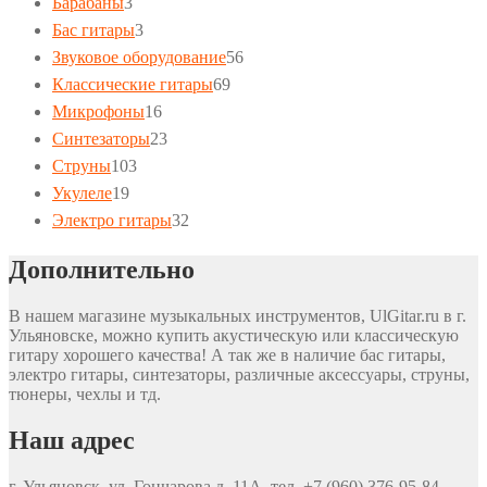
3
товаров
Барабаны
3
товара
3
Бас гитары
3
товара
56
Звуковое оборудование
56
69
товаров
Классические гитары
69
16
товаров
Микрофоны
16
товаров
23
Синтезаторы
23
103
товара
Струны
103
19
товара
Укулеле
19
товаров
32
Электро гитары
32
товара
Дополнительно
В нашем магазине музыкальных инструментов, UlGitar.ru в г.
Ульяновске, можно купить акустическую или классическую
гитару хорошего качества! А так же в наличие бас гитары,
электро гитары, синтезаторы, различные аксессуары, струны,
тюнеры, чехлы и тд.
Наш адрес
г. Ульяновск, ул. Гончарова д. 11А, тел. +7 (960) 376-95-84