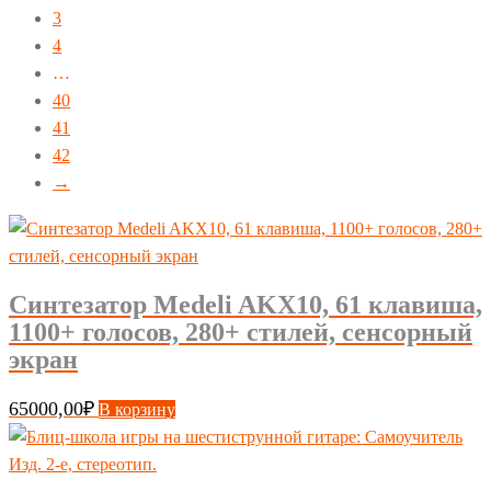
3
4
…
40
41
42
→
Синтезатор Medeli AKX10, 61 клавиша,
1100+ голосов, 280+ стилей, сенсорный
экран
65000,00
₽
В корзину