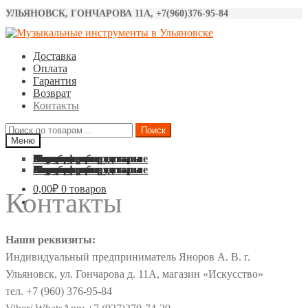
УЛЬЯНОВСК, ГОНЧАРОВА 11А, +7(960)376-95-84
Перейти
Перейти
к
к
Доставка
навигации
содержимому
Оплата
Гарантия
Возврат
Контакты
Искать:
Поиск
Меню
Акустические гитары
Классические гитары
Электро гитары
Бас гитары
Укулеле
Синтезаторы
Барабаны
Микрофоны
Звуковое оборудование
Струны
Аксессуары
Акустические гитары
Классические гитары
Электро гитары
Бас гитары
Укулеле
Синтезаторы
Барабаны
Микрофоны
Звуковое оборудование
Струны
Аксессуары
0,00
₽
0 товаров
Контакты
Наши реквизиты:
Индивидуальный предприниматель Яноров А. В. г.
Ульяновск, ул. Гончарова д. 11А, магазин «Искусство»
тел. +7 (960) 376-95-84