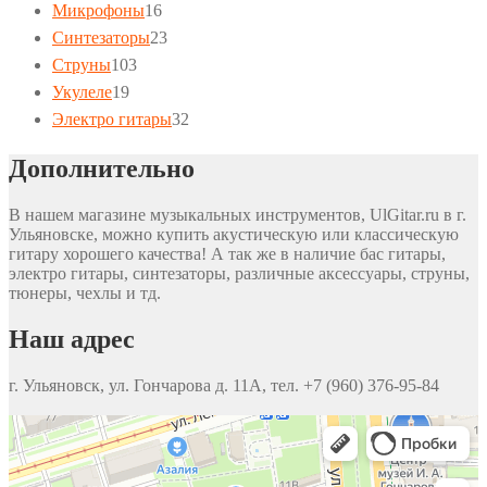
16
товаров
Микрофоны
16
товаров
23
Синтезаторы
23
103
товара
Струны
103
19
товара
Укулеле
19
товаров
32
Электро гитары
32
товара
Дополнительно
В нашем магазине музыкальных инструментов, UlGitar.ru в г.
Ульяновске, можно купить акустическую или классическую
гитару хорошего качества! А так же в наличие бас гитары,
электро гитары, синтезаторы, различные аксессуары, струны,
тюнеры, чехлы и тд.
Наш адрес
г. Ульяновск, ул. Гончарова д. 11А, тел. +7 (960) 376-95-84