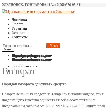
УЛЬЯНОВСК, ГОНЧАРОВА 11А, +7(960)376-95-84
Перейти
Перейти
к
к
Доставка
навигации
содержимому
Оплата
Гарантия
Возврат
Контакты
Искать:
Поиск
Меню
Акустические гитары
Классические гитары
Электро гитары
Бас гитары
Укулеле
Синтезаторы
Барабаны
Микрофоны
Звуковое оборудование
Струны
Аксессуары
Акустические гитары
Классические гитары
Электро гитары
Бас гитары
Укулеле
Синтезаторы
Барабаны
Микрофоны
Звуковое оборудование
Струны
Аксессуары
0,00
₽
0 товаров
Возврат
Порядок возврата денежных средств
Возврат денежных средств за товар как ненадлежащего, так и
надлежащего качества осуществляется в соответствии с:
Федеральным законом от 07.02.1992 N 2300-1 «О Защите прав