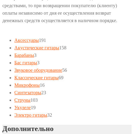
средствами, то при возвращении покупателю (клиенту)
оплаты независимо от дня ее осуществления возврат
денежных средств осуществляется в наличном порядке.
191
Аксессуары
191
товар
158
Акустические гитары
158
3
товаров
Барабаны
3
товара
3
Бас гитары
3
товара
56
Звуковое оборудование
56
69
товаров
Классические гитары
69
16
товаров
Микрофоны
16
товаров
23
Синтезаторы
23
103
товара
Струны
103
19
товара
Укулеле
19
товаров
32
Электро гитары
32
товара
Дополнительно