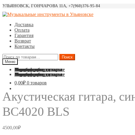
УЛЬЯНОВСК, ГОНЧАРОВА 11А, +7(960)376-95-84
Перейти
Перейти
к
к
Доставка
навигации
содержимому
Оплата
Гарантия
Возврат
Контакты
Искать:
Поиск
Меню
Акустические гитары
Классические гитары
Электро гитары
Бас гитары
Укулеле
Синтезаторы
Барабаны
Микрофоны
Звуковое оборудование
Струны
Аксессуары
Акустические гитары
Классические гитары
Электро гитары
Бас гитары
Укулеле
Синтезаторы
Барабаны
Микрофоны
Звуковое оборудование
Струны
Аксессуары
0,00
₽
0 товаров
Акустическая гитара, син
BC4020 BLS
4500,00
₽