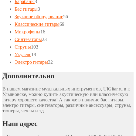
3
товаров
Барабаны
3
товара
3
Бас гитары
3
товара
56
Звуковое оборудование
56
69
товаров
Классические гитары
69
16
товаров
Микрофоны
16
товаров
23
Синтезаторы
23
103
товара
Струны
103
19
товара
Укулеле
19
товаров
32
Электро гитары
32
товара
Дополнительно
В нашем магазине музыкальных инструментов, UlGitar.ru в г.
Ульяновске, можно купить акустическую или классическую
гитару хорошего качества! А так же в наличие бас гитары,
электро гитары, синтезаторы, различные аксессуары, струны,
тюнеры, чехлы и тд.
Наш адрес