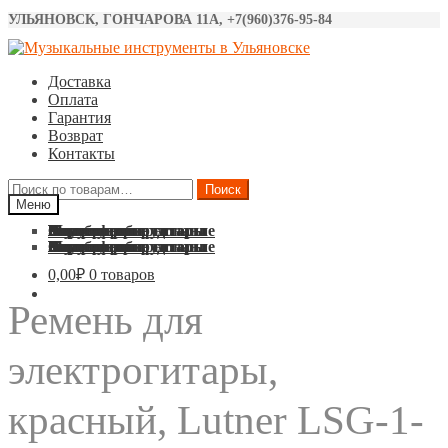
УЛЬЯНОВСК, ГОНЧАРОВА 11А, +7(960)376-95-84
Перейти
Перейти
к
к
Доставка
навигации
содержимому
Оплата
Гарантия
Возврат
Контакты
Искать:
Поиск
Меню
Акустические гитары
Классические гитары
Электро гитары
Бас гитары
Укулеле
Синтезаторы
Барабаны
Микрофоны
Звуковое оборудование
Струны
Аксессуары
Акустические гитары
Классические гитары
Электро гитары
Бас гитары
Укулеле
Синтезаторы
Барабаны
Микрофоны
Звуковое оборудование
Струны
Аксессуары
0,00
₽
0 товаров
Ремень для
электрогитары,
красный, Lutner LSG-1-