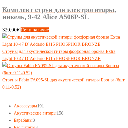
Комплект струн для электрогитары,
никель, 9-42 Alice A506P-SL
320,00
₽
Нет в наличие
Струны для акустической гитары фосфорная бронза Extra
Light 10-47 D`Addario EJ15 PHOSPHOR BRONZE
Струны Fabio FA095-SL для акустической гитары Бронза (6шт.
0.11-0.52)
191
Аксессуары
191
товар
158
Акустические гитары
158
3
товаров
Барабаны
3
товара
3
Бас гитары
3