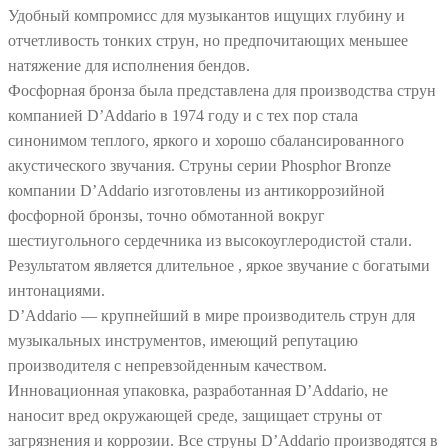
Удобный компромисс для музыкантов ищущих глубину и
отчетливость тонких струн, но предпочитающих меньшее
натяжение для исполнения бендов.
Фосфорная бронза была представлена для производства струн
компанией D’Addario в 1974 году и с тех пор стала
синонимом теплого, яркого и хорошо сбалансированного
акустического звучания. Струны серии Phosphor Bronze
компании D’Addario изготовлены из антикоррозийной
фосфорной бронзы, точно обмотанной вокруг
шестиугольного сердечника из высокоуглеродистой стали.
Результатом является длительное , яркое звучание с богатыми
интонациями.
D’Addario — крупнейший в мире производитель струн для
музыкальных инструментов, имеющий репутацию
производителя с непревзойденным качеством.
Инновационная упаковка, разработанная D’Addario, не
наносит вред окружающей среде, защищает струны от
загрязнения и коррозии. Все струны D’Addario производятся в