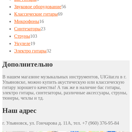
товара
56
Звуковое оборудование
56
69
товаров
Классические гитары
69
16
товаров
Микрофоны
16
товаров
23
Синтезаторы
23
103
товара
Струны
103
19
товара
Укулеле
19
товаров
32
Электро гитары
32
товара
Дополнительно
В нашем магазине музыкальных инструментов, UlGitar.ru в г.
Ульяновске, можно купить акустическую или классическую
гитару хорошего качества! А так же в наличие бас гитары,
электро гитары, синтезаторы, различные аксессуары, струны,
тюнеры, чехлы и тд.
Наш адрес
г. Ульяновск, ул. Гончарова д. 11А, тел. +7 (960) 376-95-84