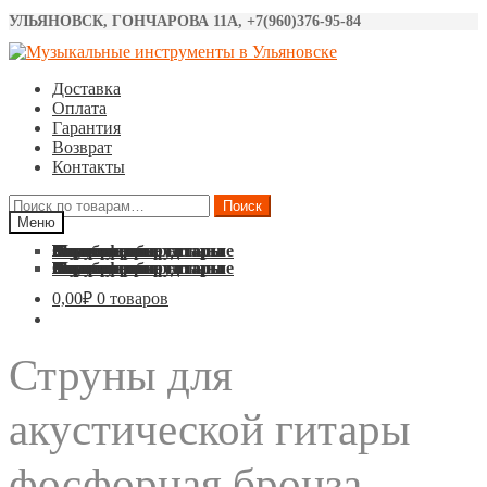
УЛЬЯНОВСК, ГОНЧАРОВА 11А, +7(960)376-95-84
Перейти
Перейти
к
к
Доставка
навигации
содержимому
Оплата
Гарантия
Возврат
Контакты
Искать:
Поиск
Меню
Акустические гитары
Классические гитары
Электро гитары
Бас гитары
Укулеле
Синтезаторы
Барабаны
Микрофоны
Звуковое оборудование
Струны
Аксессуары
Акустические гитары
Классические гитары
Электро гитары
Бас гитары
Укулеле
Синтезаторы
Барабаны
Микрофоны
Звуковое оборудование
Струны
Аксессуары
0,00
₽
0 товаров
Струны для
акустической гитары
фосфорная бронза