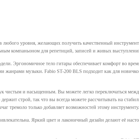
 любого уровня, желающих получить качественный инструмент по
альным компаньоном для репетиций, записей и живых выступлени
дели. Эргономичное тело гитары обеспечивает комфорт во врем
и жанрами музыки. Fabio ST-200 BLS подходит как для новичков
звук чистым и насыщенным. Вы можете легко переключаться меж
ержит строй, так что вы всегда можете рассчитывать на стабиль
ычаг тремоло только добавляет возможностей этому инструменту
привлекательна. Яркий цвет и лаконичный дизайн делают её нас