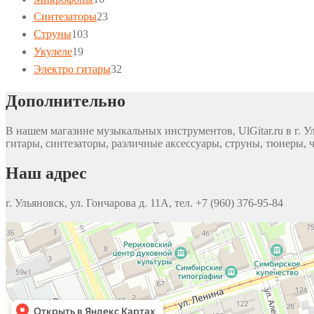
товаров
23
Синтезаторы
23
103
товара
Струны
103
19
товара
Укулеле
19
товаров
32
Электро гитары
32
товара
Дополнительно
В нашем магазине музыкальных инструментов, UlGitar.ru в г. У
гитары, синтезаторы, различные аксессуары, струны, тюнеры, ч
Наш адрес
г. Ульяновск, ул. Гончарова д. 11А, тел. +7 (960) 376-95-84