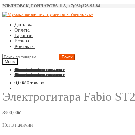
УЛЬЯНОВСК, ГОНЧАРОВА 11А, +7(960)376-95-84
Перейти
Перейти
к
к
Доставка
навигации
содержимому
Оплата
Гарантия
Возврат
Контакты
Искать:
Поиск
Меню
Акустические гитары
Классические гитары
Электро гитары
Бас гитары
Укулеле
Синтезаторы
Барабаны
Микрофоны
Звуковое оборудование
Струны
Аксессуары
Акустические гитары
Классические гитары
Электро гитары
Бас гитары
Укулеле
Синтезаторы
Барабаны
Микрофоны
Звуковое оборудование
Струны
Аксессуары
0,00
₽
0 товаров
Электрогитара Fabio ST
8900,00
₽
Нет в наличии