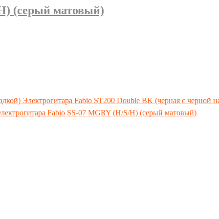
H) (серый матовый)
Электрогитара Fabio ST200 Double BK (черная с черной н
лектрогитара Fabio SS-07 MGRY (Н/S/H) (серый матовый)