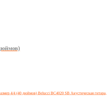
дюймов)
Акустическая гитара,