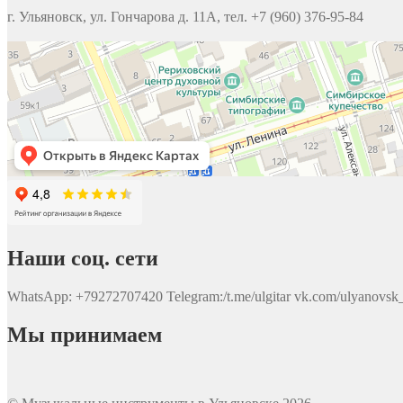
г. Ульяновск, ул. Гончарова д. 11А, тел. +7 (960) 376-95-84
Наши соц. сети
WhatsApp: +79272707420 Telegram:/t.me/ulgitar vk.com/ulyanovsk_
Мы принимаем