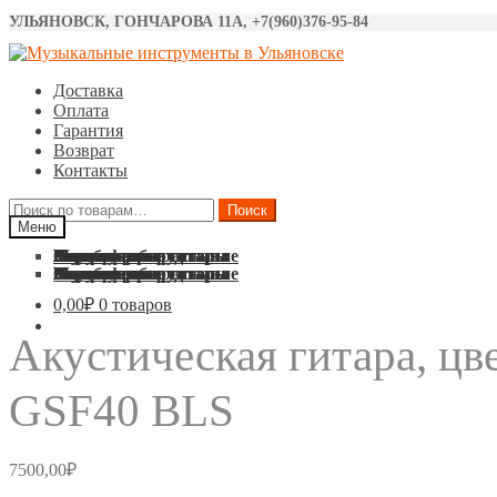
УЛЬЯНОВСК, ГОНЧАРОВА 11А, +7(960)376-95-84
Перейти
Перейти
к
к
Доставка
навигации
содержимому
Оплата
Гарантия
Возврат
Контакты
Искать:
Поиск
Меню
Акустические гитары
Классические гитары
Электро гитары
Бас гитары
Укулеле
Синтезаторы
Барабаны
Микрофоны
Звуковое оборудование
Струны
Аксессуары
Акустические гитары
Классические гитары
Электро гитары
Бас гитары
Укулеле
Синтезаторы
Барабаны
Микрофоны
Звуковое оборудование
Струны
Аксессуары
0,00
₽
0 товаров
Акустическая гитара, ц
GSF40 BLS
7500,00
₽