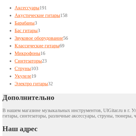
191
Аксессуары
191
товар
158
Акустические гитары
158
3
товаров
Барабаны
3
товара
3
Бас гитары
3
товара
56
Звуковое оборудование
56
69
товаров
Классические гитары
69
16
товаров
Микрофоны
16
товаров
23
Синтезаторы
23
103
товара
Струны
103
19
товара
Укулеле
19
товаров
32
Электро гитары
32
товара
Дополнительно
В нашем магазине музыкальных инструментов, UlGitar.ru в г. У
гитары, синтезаторы, различные аксессуары, струны, тюнеры, ч
Наш адрес