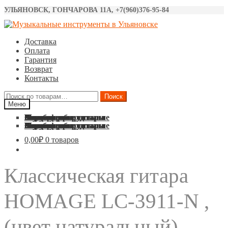
УЛЬЯНОВСК, ГОНЧАРОВА 11А, +7(960)376-95-84
Перейти
Перейти
к
к
Доставка
навигации
содержимому
Оплата
Гарантия
Возврат
Контакты
Искать:
Поиск
Меню
Акустические гитары
Классические гитары
Электро гитары
Бас гитары
Укулеле
Синтезаторы
Барабаны
Микрофоны
Звуковое оборудование
Струны
Аксессуары
Акустические гитары
Классические гитары
Электро гитары
Бас гитары
Укулеле
Синтезаторы
Барабаны
Микрофоны
Звуковое оборудование
Струны
Аксессуары
0,00
₽
0 товаров
Классическая гитара
HOMAGE LC-3911-N ,
(цвет натуральный)