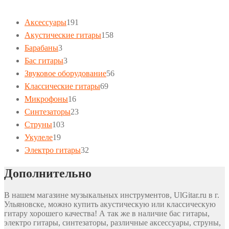
191
Аксессуары
191
товар
158
Акустические гитары
158
3
товаров
Барабаны
3
товара
3
Бас гитары
3
товара
56
Звуковое оборудование
56
69
товаров
Классические гитары
69
16
товаров
Микрофоны
16
товаров
23
Синтезаторы
23
103
товара
Струны
103
19
товара
Укулеле
19
товаров
32
Электро гитары
32
товара
Дополнительно
В нашем магазине музыкальных инструментов, UlGitar.ru в г.
Ульяновске, можно купить акустическую или классическую
гитару хорошего качества! А так же в наличие бас гитары,
электро гитары, синтезаторы, различные аксессуары, струны,