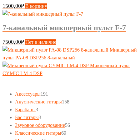
1500,00
₽
В корзину
7-канальный микшерный пульт F-7
7500,00
₽
Нет в наличие
Микшерный
пульт PA-08 DSP256 8-канальный
Микшерный пульт
CYMIC LM-4 DSP
191
Аксессуары
191
товар
158
Акустические гитары
158
3
товаров
Барабаны
3
товара
3
Бас гитары
3
товара
56
Звуковое оборудование
56
69
товаров
Классические гитары
69