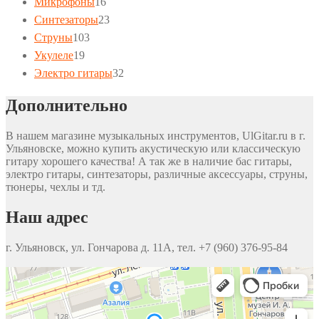
16
товаров
Микрофоны
16
товаров
23
Синтезаторы
23
103
товара
Струны
103
19
товара
Укулеле
19
товаров
32
Электро гитары
32
товара
Дополнительно
В нашем магазине музыкальных инструментов, UlGitar.ru в г.
Ульяновске, можно купить акустическую или классическую
гитару хорошего качества! А так же в наличие бас гитары,
электро гитары, синтезаторы, различные аксессуары, струны,
тюнеры, чехлы и тд.
Наш адрес
г. Ульяновск, ул. Гончарова д. 11А, тел. +7 (960) 376-95-84