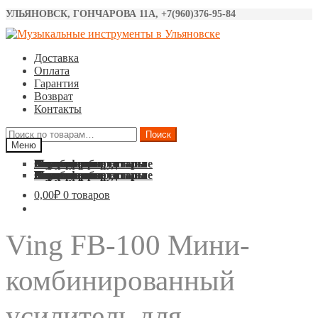
УЛЬЯНОВСК, ГОНЧАРОВА 11А, +7(960)376-95-84
Перейти
Перейти
к
к
Доставка
навигации
содержимому
Оплата
Гарантия
Возврат
Контакты
Искать:
Поиск
Меню
Акустические гитары
Классические гитары
Электро гитары
Бас гитары
Укулеле
Синтезаторы
Барабаны
Микрофоны
Звуковое оборудование
Струны
Аксессуары
Акустические гитары
Классические гитары
Электро гитары
Бас гитары
Укулеле
Синтезаторы
Барабаны
Микрофоны
Звуковое оборудование
Струны
Аксессуары
0,00
₽
0 товаров
Ving FB-100 Мини-
комбинированный
усилитель для